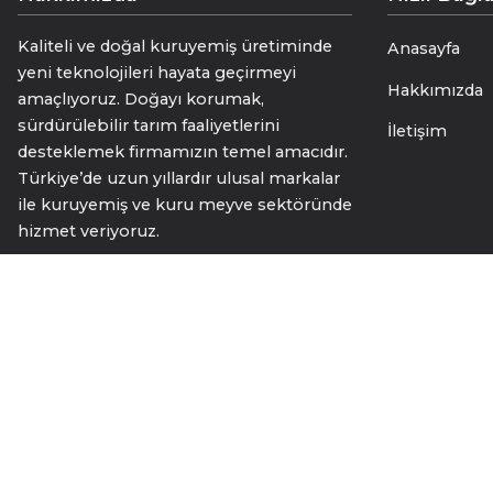
Kaliteli ve doğal kuruyemiş üretiminde
Anasayfa
yeni teknolojileri hayata geçirmeyi
Hakkımızda
amaçlıyoruz. Doğayı korumak,
sürdürülebilir tarım faaliyetlerini
İletişim
desteklemek firmamızın temel amacıdır.
Türkiye’de uzun yıllardır ulusal markalar
ile kuruyemiş ve kuru meyve sektöründe
hizmet veriyoruz.
Bize Ulaşın
Duaçınarı Mahallesi, Kayalar Sokak, DOGBES, No:26 Yıl
muhasebe@keyfitatkuruyemis.com
+90 535 212 89 85