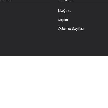
Mağaza
Sepet
Ödeme Sayfası
dırım/Bursa