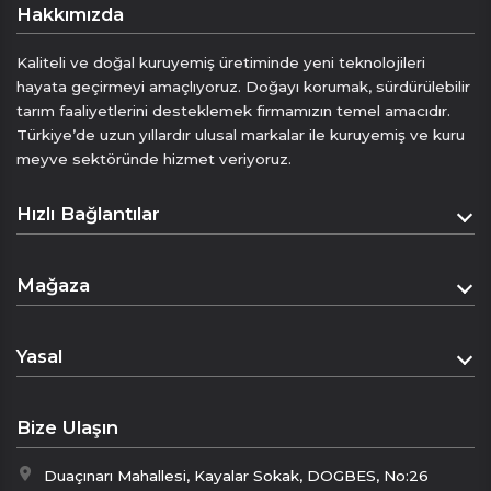
Hakkımızda
Kaliteli ve doğal kuruyemiş üretiminde yeni teknolojileri
hayata geçirmeyi amaçlıyoruz. Doğayı korumak, sürdürülebilir
tarım faaliyetlerini desteklemek firmamızın temel amacıdır.
Türkiye’de uzun yıllardır ulusal markalar ile kuruyemiş ve kuru
meyve sektöründe hizmet veriyoruz.
Hızlı Bağlantılar
Anasayfa
Mağaza
Hakkımızda
Mağaza
İletişim
Yasal
Sepet
Mesafeli Satış Sözleşmesi
Ödeme Sayfası
Bize Ulaşın
Gizlilik Politikası
Duaçınarı Mahallesi, Kayalar Sokak, DOGBES, No:26
İptal & İade Politikası