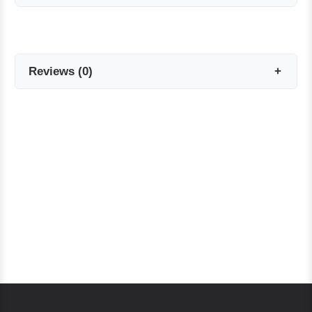
Reviews
(
0
)
Reviews are coming soon!
Write a Review