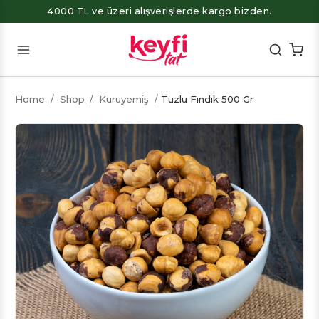
4000 TL ve üzeri alışverişlerde kargo bizden.
Home
/
Shop
/
Kuruyemiş
/
Tuzlu Fındık 500 Gr