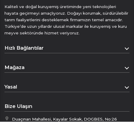
Kaliteli ve doğal kuruyemiş üretiminde yeni teknolojileri
hayata geçirmeyi amaçlıyoruz. Doğayı korumak, sürdürülebilir
tarım faaliyetlerini desteklemek firmamızın temel amacıdır.
Türkiye’de uzun yıllardır ulusal markalar ile kuruyemiş ve kuru
meyve sektöründe hizmet veriyoruz.
Hızlı Bağlantılar
Anasayfa
Mağaza
Hakkımızda
Mağaza
İletişim
Yasal
Sepet
Mesafeli Satış Sözleşmesi
Ödeme Sayfası
Bize Ulaşın
Gizlilik Politikası
Duaçınarı Mahallesi, Kayalar Sokak, DOGBES, No:26
İptal & İade Politikası
Yıldırım/Bursa
KVKK