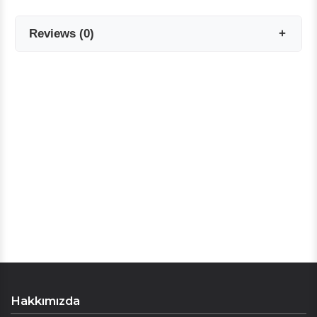
Reviews
(
0
)
Reviews are coming soon!
Write a Review
Hakkımızda