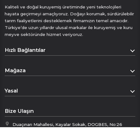
Kaliteli ve doğal kuruyemiş üretiminde yeni teknolojileri
hayata geçirmeyi amaçlıyoruz. Doğayı korumak, sürdürülebilir
tarım faaliyetlerini desteklemek firmamızın temel amacıdır.
Türkiye’de uzun yıllardır ulusal markalar ile kuruyemiş ve kuru
meyve sektöründe hizmet veriyoruz.
Hızlı Bağlantılar
Anasayfa
Mağaza
Hakkımızda
Mağaza
İletişim
Yasal
Sepet
Mesafeli Satış Sözleşmesi
Ödeme Sayfası
Bize Ulaşın
Gizlilik Politikası
Duaçınarı Mahallesi, Kayalar Sokak, DOGBES, No:26
İptal & İade Politikası
Yıldırım/Bursa
KVKK