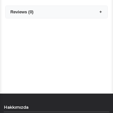
Reviews
(
0
)
Reviews are coming soon!
Write a Review
Hakkımızda